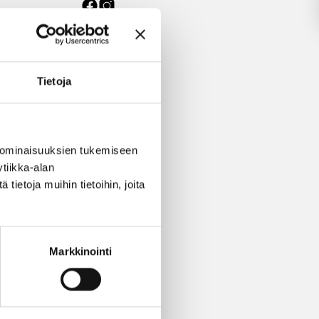
ksessa
Tietoja
LLA
 ominaisuuksien tukemiseen
tiikka-alan
ietoja muihin tietoihin, joita
Markkinointi