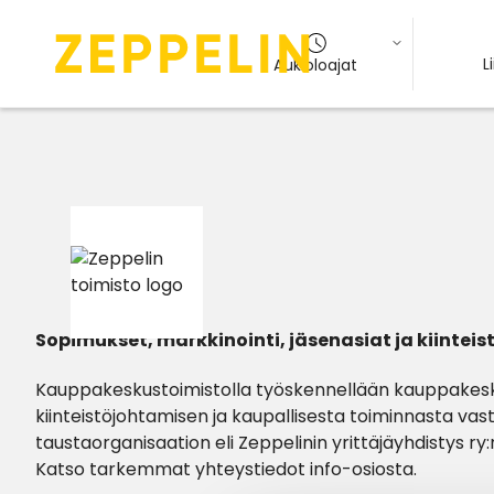
L
Aukioloajat
Sopimukset, markkinointi, jäsenasiat ja kiinte
Kauppakeskustoimistolla työskennellään kauppakes
kiinteistöjohtamisen ja kaupallisesta toiminnasta va
taustaorganisaation eli Zeppelinin yrittäjäyhdistys ry:
Katso tarkemmat yhteystiedot info-osiosta.