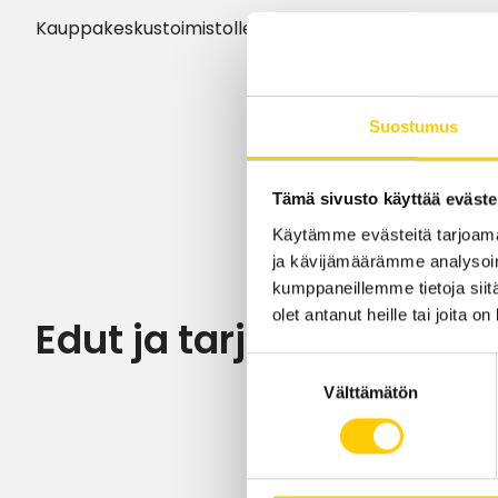
Suostumus
Tämä sivusto käyttää eväste
Käytämme evästeitä tarjoama
ja kävijämäärämme analysoim
kumppaneillemme tietoja siitä
olet antanut heille tai joita o
Edut ja tarjoukset
Suostumuksen
Välttämätön
valinta