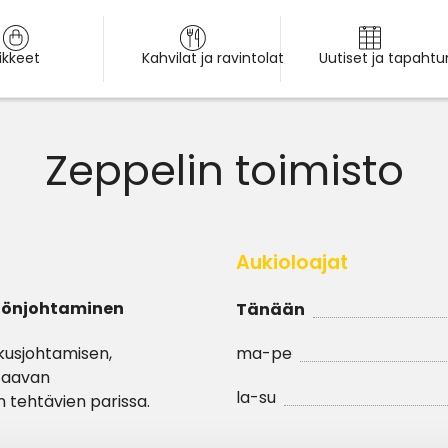
iikkeet
Kahvilat ja ravintolat
Uutiset ja tapaht
Zeppelin toimisto
Aukioloajat
istönjohtaminen
Tänään
kusjohtamisen,
ma-pe
staavan
la-su
n tehtävien parissa.