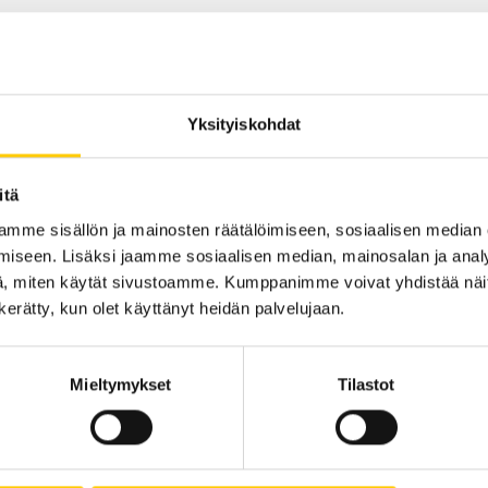
Sijainti kauppakesku
Yksityiskohdat
KRS 2
itä
KATSO POHJAKARTA
mme sisällön ja mainosten räätälöimiseen, sosiaalisen median
iseen. Lisäksi jaamme sosiaalisen median, mainosalan ja analy
, miten käytät sivustoamme. Kumppanimme voivat yhdistää näitä t
n kerätty, kun olet käyttänyt heidän palvelujaan.
Mieltymykset
Tilastot
Tarjouksia ei löytynyt