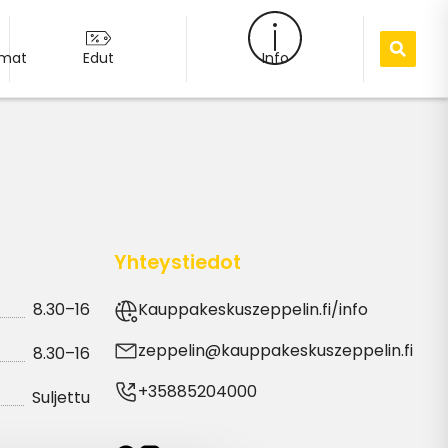
umat
Edut
Info
Yhteystiedot
8.30–16
Kauppakeskuszeppelin.fi/info
zeppelin@kauppakeskuszeppelin.fi
8.30–16
+35885204000
Suljettu