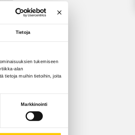
ksessa
Tietoja
LLA
 ominaisuuksien tukemiseen
tiikka-alan
ietoja muihin tietoihin, joita
Markkinointi