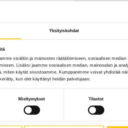
Sijainti kauppakesku
Yksityiskohdat
KRS 1
KATSO POHJAKARTA
itä
mme sisällön ja mainosten räätälöimiseen, sosiaalisen median
iseen. Lisäksi jaamme sosiaalisen median, mainosalan ja analy
, miten käytät sivustoamme. Kumppanimme voivat yhdistää näitä t
n kerätty, kun olet käyttänyt heidän palvelujaan.
Mieltymykset
Tilastot
Tarjouksia ei löytynyt