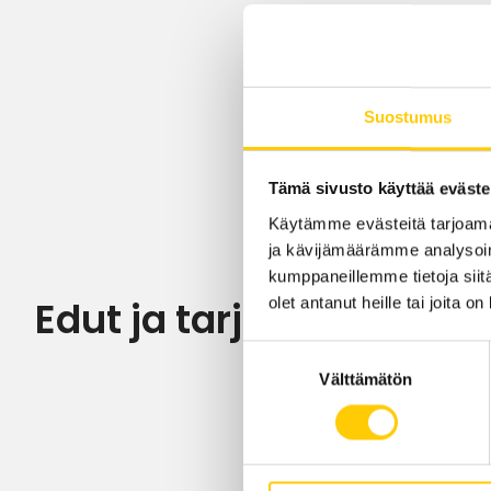
Suostumus
Tämä sivusto käyttää eväste
Käytämme evästeitä tarjoama
ja kävijämäärämme analysoim
kumppaneillemme tietoja siitä
olet antanut heille tai joita o
Edut ja tarjoukset
Suostumuksen
Välttämätön
valinta