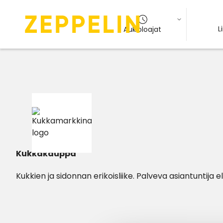
L
Aukioloajat
Kukkakauppa
Kukkien ja sidonnan erikoisliike. Palveva asiantuntija el