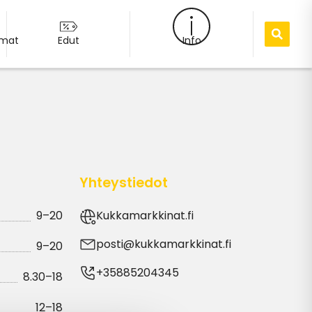
umat
Edut
Info
Yhteystiedot
9–20
Kukkamarkkinat.fi
posti@kukkamarkkinat.fi
9–20
+35885204345
8.30–18
12–18