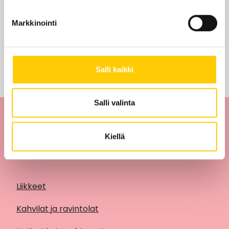
Edut ja tarjoukset
Markkinointi
Tarjouksia ei löytynyt
Salli kaikki
Salli valinta
Kiellä
Liikkeet
Kahvilat ja ravintolat