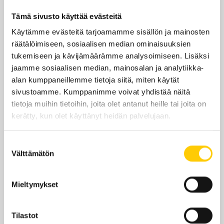
ma-pe
7–22
Tämä sivusto käyttää evästeitä
la-su
7–21
Käytämme evästeitä tarjoamamme sisällön ja mainosten
räätälöimiseen, sosiaalisen median ominaisuuksien
Yhteystiedot
tukemiseen ja kävijämäärämme analysoimiseen. Lisäksi
jaamme sosiaalisen median, mainosalan ja analytiikka-
alan kumppaneillemme tietoja siitä, miten käytät
sivustoamme. Kumppanimme voivat yhdistää näitä
tietoja muihin tietoihin, joita olet antanut heille tai joita on
Sijainti kauppakeskuksessa
kerätty, kun olet käyttänyt heidän palvelujaan.
KRS 1
Suostumuksen
Välttämätön
valinta
KATSO POHJAKARTALLA
Mieltymykset
Tilastot