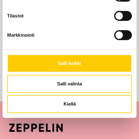
KATSO POHJAKARTALLA
Tilastot
Markkinointi
Edut ja tarjoukset
Salli kaikki
Tarjouksia ei löytynyt
Salli valinta
Kiellä