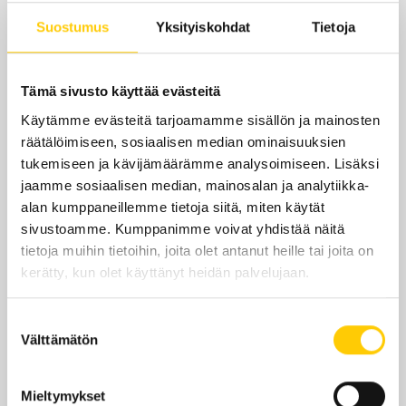
ma-pe
7–22
Suostumus
Yksityiskohdat
Tietoja
la
7–21
su
10–21
Tämä sivusto käyttää evästeitä
Käytämme evästeitä tarjoamamme sisällön ja mainosten
Yhteystiedot
räätälöimiseen, sosiaalisen median ominaisuuksien
tukemiseen ja kävijämäärämme analysoimiseen. Lisäksi
Kauppakeskuszeppelin.fi
jaamme sosiaalisen median, mainosalan ja analytiikka-
alan kumppaneillemme tietoja siitä, miten käytät
zeppelin@kauppakeskuszeppelin.fi
sivustoamme. Kumppanimme voivat yhdistää näitä
tietoja muihin tietoihin, joita olet antanut heille tai joita on
kerätty, kun olet käyttänyt heidän palvelujaan.
Suostumuksen
Sijainti kauppakeskuksessa
Välttämätön
valinta
KRS 1
Mieltymykset