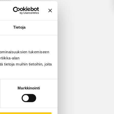
ksessa
Tietoja
LLA
 ominaisuuksien tukemiseen
tiikka-alan
ietoja muihin tietoihin, joita
Markkinointi