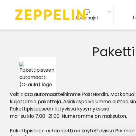
L
Aukioloajat
Pakett
Voit tilata automaatteihimme PostNordin, Matkahuoll
kuljettamia paketteja. Asiakaspalvelumme auttaa sin
Pakettipisteeseen liittyvissä kysymyksissä
ma–su klo 7.00–21.00. Numeromme on maksuton.
Pakettipisteen automaatti on käytettävissä Prisman 