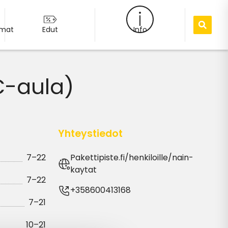
umat
Edut
Info
C-aula)
Yhteystiedot
7–22
Pakettipiste.fi/henkiloille/nain-
kaytat
7–22
+358600413168
7–21
10–21