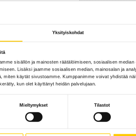
Sijainti kauppakesku
Yksityiskohdat
KRS 1
KATSO POHJAKARTA
itä
mme sisällön ja mainosten räätälöimiseen, sosiaalisen median
iseen. Lisäksi jaamme sosiaalisen median, mainosalan ja analy
, miten käytät sivustoamme. Kumppanimme voivat yhdistää näitä t
n kerätty, kun olet käyttänyt heidän palvelujaan.
Mieltymykset
Tilastot
Tarjouksia ei löytynyt