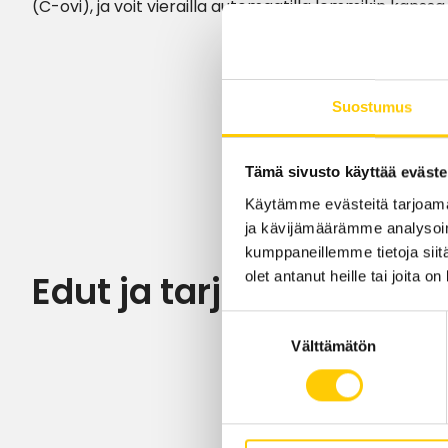
(C-ovi), ja voit vierailla automaatilla lemmikin kanssa.
Suostumus
Tämä sivusto käyttää eväste
Käytämme evästeitä tarjoama
ja kävijämäärämme analysoim
kumppaneillemme tietoja siitä
olet antanut heille tai joita o
Edut ja tarjoukset
Suostumuksen
Välttämätön
valinta