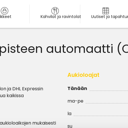
iikkeet
Kahvilat ja ravintolat
Uutiset ja tapaht
ipisteen automaatti (
Aukioloajat
Tänään
on ja DHL Expressin
ua kaikissa
ma-pe
la
aukioloaikojen mukaisesti
su