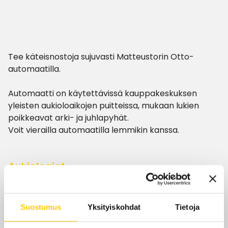
Tee käteisnostoja sujuvasti Matteustorin Otto-
automaatilla.
Automaatti on käytettävissä kauppakeskuksen
yleisten aukioloaikojen puitteissa, mukaan lukien
poikkeavat arki- ja juhlapyhät.
Voit vierailla automaatilla lemmikin kanssa.
Aukioloajat
Tänään
7–21
Suostumus
Yksityiskohdat
Tietoja
ma-pe
7–21