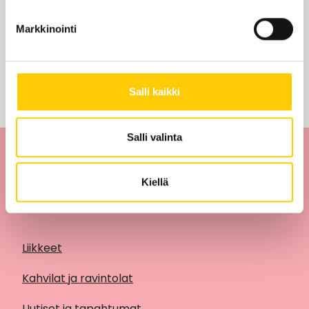
Edut ja tarjoukset
Markkinointi
Tarjouksia ei löytynyt
Salli kaikki
Salli valinta
Kiellä
Liikkeet
Kahvilat ja ravintolat
Uutiset ja tapahtumat