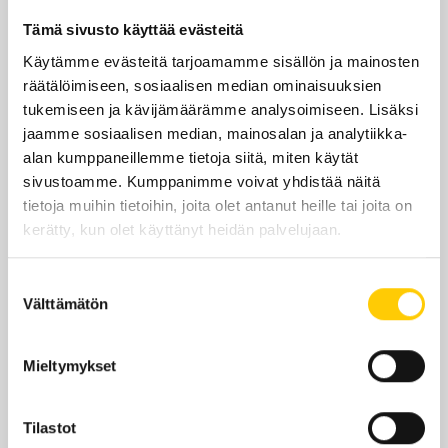
la
7–18
Tämä sivusto käyttää evästeitä
su
11–18
Käytämme evästeitä tarjoamamme sisällön ja mainosten
räätälöimiseen, sosiaalisen median ominaisuuksien
Yhteystiedot
tukemiseen ja kävijämäärämme analysoimiseen. Lisäksi
jaamme sosiaalisen median, mainosalan ja analytiikka-
alan kumppaneillemme tietoja siitä, miten käytät
sivustoamme. Kumppanimme voivat yhdistää näitä
tietoja muihin tietoihin, joita olet antanut heille tai joita on
Sijainti kauppakeskuksessa
kerätty, kun olet käyttänyt heidän palvelujaan.
KRS 1
Suostumuksen
Välttämätön
valinta
KATSO POHJAKARTALLA
Mieltymykset
Tilastot