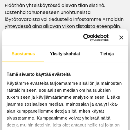
Pidäthän yhteiskäytössä olevan tilan siistinä.
Lastenhoitohuoneeseen unohtuneista
löytötavaroista voi tiedustella infostamme Arnoldsin
yhteydessä aina alkavan viikon tiistaista eteenpäin.
Poikkeuksena muihin yleisiin tiloihin, lemmikit eivät ole
sallittuja lastenhoitohuoneessa turvallisuussyistä.
Suostumus
Yksityiskohdat
Tietoja
Lastenhoitohuone tarpeistoineen on avoinna
kauppakeskuksen yleisten tilojen aukioloaikojen
Tämä sivusto käyttää evästeitä
puitteissa.
Käytämme evästeitä tarjoamamme sisällön ja mainosten
räätälöimiseen, sosiaalisen median ominaisuuksien
Aukioloajat
tukemiseen ja kävijämäärämme analysoimiseen. Lisäksi
jaamme sosiaalisen median, mainosalan ja analytiikka-
Tänään
7–21
alan kumppaneillemme tietoja siitä, miten käytät
sivustoamme. Kumppanimme voivat yhdistää näitä
ma-pe
7–21
tietoja muihin tietoihin, joita olet antanut heille tai joita on