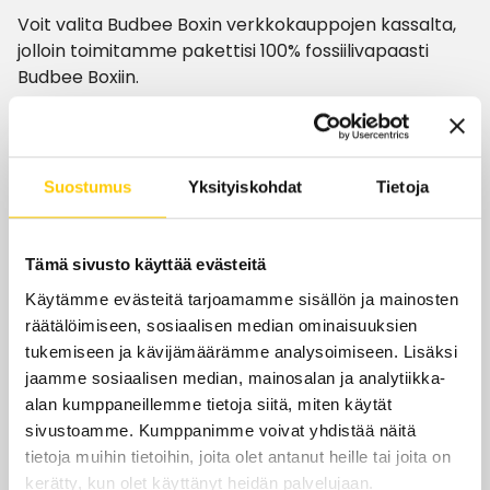
Voit valita Budbee Boxin verkkokauppojen kassalta,
jolloin toimitamme pakettisi 100% fossiilivapaasti
Budbee Boxiin.
Budbee Box on käytettävissä kauppakeskuksen
yleisten tilojen aukioloaikojen mukaan, ja voit vierailla
automaatilla lemmikin kanssa.
Suostumus
Yksityiskohdat
Tietoja
Aukioloajat
Tämä sivusto käyttää evästeitä
Käytämme evästeitä tarjoamamme sisällön ja mainosten
Tänään
7–21
räätälöimiseen, sosiaalisen median ominaisuuksien
tukemiseen ja kävijämäärämme analysoimiseen. Lisäksi
ma-pe
7–21
jaamme sosiaalisen median, mainosalan ja analytiikka-
alan kumppaneillemme tietoja siitä, miten käytät
la
7–18
sivustoamme. Kumppanimme voivat yhdistää näitä
su
11–18
tietoja muihin tietoihin, joita olet antanut heille tai joita on
kerätty, kun olet käyttänyt heidän palvelujaan.