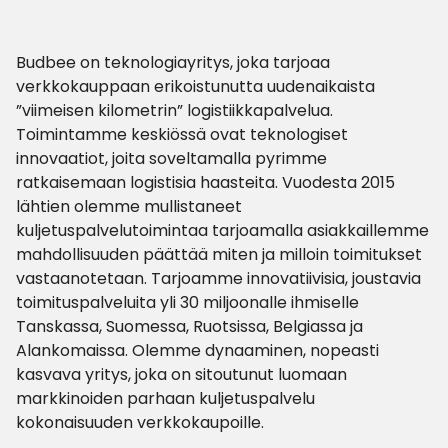
Budbee on teknologiayritys, joka tarjoaa
verkkokauppaan erikoistunutta uudenaikaista
”viimeisen kilometrin” logistiikkapalvelua.
Toimintamme keskiössä ovat teknologiset
innovaatiot, joita soveltamalla pyrimme
ratkaisemaan logistisia haasteita. Vuodesta 2015
lähtien olemme mullistaneet
kuljetuspalvelutoimintaa tarjoamalla asiakkaillemme
mahdollisuuden päättää miten ja milloin toimitukset
vastaanotetaan. Tarjoamme innovatiivisia, joustavia
toimituspalveluita yli 30 miljoonalle ihmiselle
Tanskassa, Suomessa, Ruotsissa, Belgiassa ja
Alankomaissa. Olemme dynaaminen, nopeasti
kasvava yritys, joka on sitoutunut luomaan
markkinoiden parhaan kuljetuspalvelu
kokonaisuuden verkkokaupoille.