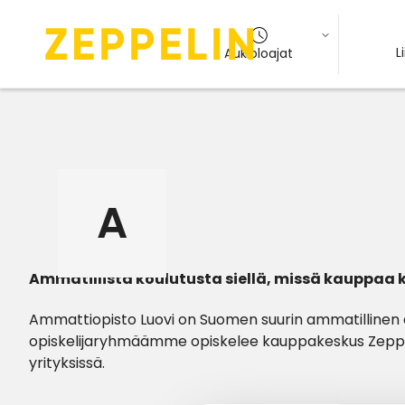
L
Aukioloajat
A
Ammatillista koulutusta siellä, missä kauppaa
Ammattiopisto Luovi on Suomen suurin ammatillinen er
opiskelijaryhmäämme opiskelee kauppakeskus Zeppel
yrityksissä.