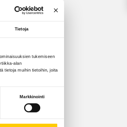
ksessa
Tietoja
LLA
 ominaisuuksien tukemiseen
tiikka-alan
ietoja muihin tietoihin, joita
Markkinointi