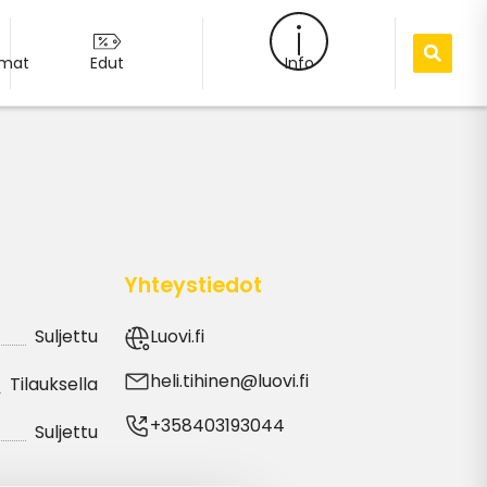
umat
Edut
Info
Yhteystiedot
Suljettu
Luovi.fi
heli.tihinen@luovi.fi
Tilauksella
+358403193044
Suljettu