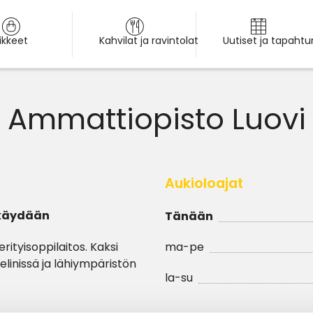
iikkeet
Kahvilat ja ravintolat
Uutiset ja tapaht
Ammattiopisto Luovi
Aukioloajat
 käydään
Tänään
ityisoppilaitos. Kaksi
ma-pe
inissä ja lähiympäristön
la-su