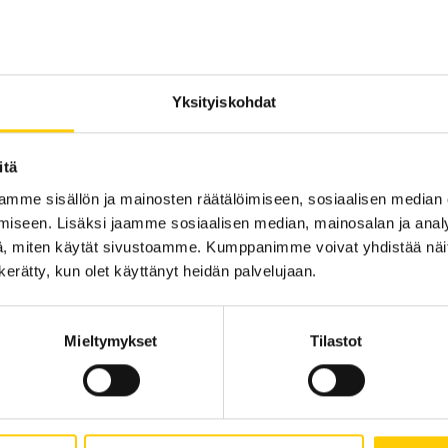
Sijainti kauppakesku
KRS 2
Yksityiskohdat
KATSO POHJAKARTA
itä
mme sisällön ja mainosten räätälöimiseen, sosiaalisen median
iseen. Lisäksi jaamme sosiaalisen median, mainosalan ja analy
, miten käytät sivustoamme. Kumppanimme voivat yhdistää näitä t
n kerätty, kun olet käyttänyt heidän palvelujaan.
Mieltymykset
Tilastot
Tarjouksia ei löytynyt