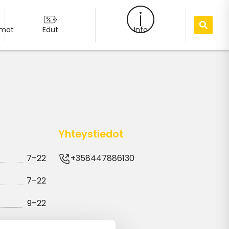
umat
Edut
Info
Yhteystiedot
7–22
+358447886130
7–22
9–22