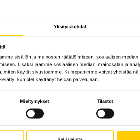
ät leipomon ja paikan päällä
Sijainti kauppakesku
ekä runsaan palvelutiskin.
KRS 1
Yksityiskohdat
KATSO POHJAKARTA
itä
mme sisällön ja mainosten räätälöimiseen, sosiaalisen median
iseen. Lisäksi jaamme sosiaalisen median, mainosalan ja analy
, miten käytät sivustoamme. Kumppanimme voivat yhdistää näitä t
n kerätty, kun olet käyttänyt heidän palvelujaan.
Mieltymykset
Tilastot
Tarjouksia ei löytynyt
Salli valinta