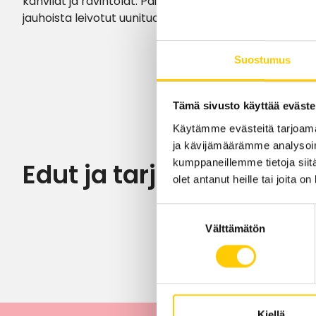
kahvilat ja ravintolat. Päivittäistavaraosastolta löyd
jauhoista leivotut uunituoreet leivät ja leivonnaiset, s
Suostumus
Tämä sivusto käyttää eväste
Käytämme evästeitä tarjoama
ja kävijämäärämme analysoim
kumppaneillemme tietoja siitä
Edut ja tarjoukset
olet antanut heille tai joita o
Suostumuksen
Välttämätön
valinta
Kiellä