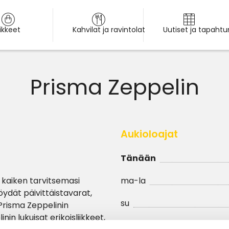
iikkeet
Kahvilat ja ravintolat
Uutiset ja tapaht
Prisma Zeppelin
Aukioloajat
Tänään
 kaiken tarvitsemasi
ma-la
öydät päivittäistavarat,
su
 Prisma Zeppelinin
n lukuisat erikoisliikkeet,