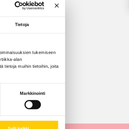
ksessa
Tietoja
LLA
 ominaisuuksien tukemiseen
tiikka-alan
ietoja muihin tietoihin, joita
Markkinointi
Salli kaikki