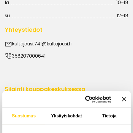
la
10–18
su
12–18
Yhteystiedot
kultajousi.741@kultajousi.fi
358207000641
Sijainti kauppakeskuksessa
KRS 1
Suostumus
Yksityiskohdat
Tietoja
KATSO POHJAKARTALLA