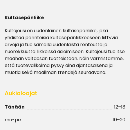
Kultasepänliike
Kultajousi on uudenlainen kultasepänliike, joka
yhdistää perinteisiä kultasepänliikkeeseen liittyviä
arvoja ja tuo samalla uudenlaista rentoutta ja
nuorekkuutta liikkeissä asioimiseen. Kultajousi tuo itse
maahan valtaosan tuotteistaan. Näin varmistamme,
että tuotevalikoima pysyy aina ajantasaisena ja
muotia sekä maailman trendejä seuraavana.
Aukioloajat
Tänään
12–18
ma-pe
10–20