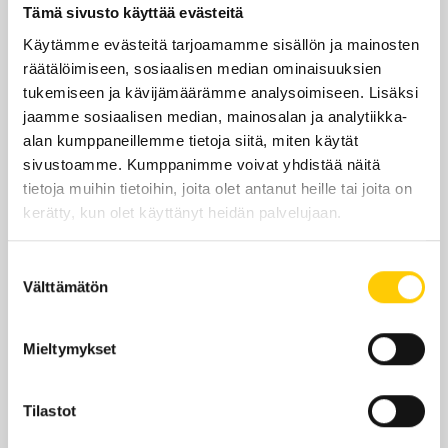
Tämä sivusto käyttää evästeitä
Käytämme evästeitä tarjoamamme sisällön ja mainosten
Edut ja tarjoukset
räätälöimiseen, sosiaalisen median ominaisuuksien
tukemiseen ja kävijämäärämme analysoimiseen. Lisäksi
jaamme sosiaalisen median, mainosalan ja analytiikka-
alan kumppaneillemme tietoja siitä, miten käytät
sivustoamme. Kumppanimme voivat yhdistää näitä
VERONPALAUTUS ALE
tietoja muihin tietoihin, joita olet antanut heille tai joita on
kerätty, kun olet käyttänyt heidän palvelujaan.
-20%
Suostumuksen
Välttämätön
valinta
Nyt saat -20% ALENNUKSEN lähes kaikista
tuotteista, kun ostat yli 200 eurolla, sunnuntaihin
9.8. saakka
Mieltymykset
Tilastot