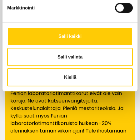
Markkinointi
Salli kaikki
VERONPALAUTUSALE
Salli valinta
-20%
Kiellä
Fenian laboratoriotimanttikorut eivät ole vain
koruja. Ne ovat katseenvangitsijoita.
Keskustelunaloittajia. Pieniä mestariteoksia. Ja
kyllä, saat myös Fenian
laboratoriotimanttikoruista huikean -20%
alennuksen tämän viikon ajan! Tule ihastumaan