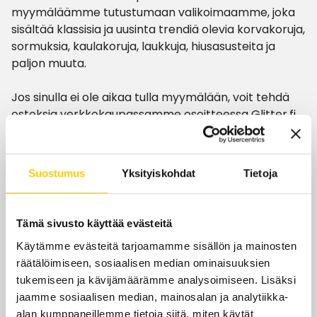
myymäläämme tutustumaan valikoimaamme, joka
sisältää klassisia ja uusinta trendiä olevia korvakoruja,
sormuksia, kaulakoruja, laukkuja, hiusasusteita ja
paljon muuta.
Jos sinulla ei ole aikaa tulla myymälään, voit tehdä
ostoksia verkkokaupassamme osoitteessa Glitter.fi
(linkki).
Suostumus
Yksityiskohdat
Tietoja
Aukioloajat
Tämä sivusto käyttää evästeitä
Käytämme evästeitä tarjoamamme sisällön ja mainosten
Tänään
10–18
räätälöimiseen, sosiaalisen median ominaisuuksien
ma-pe
10–20
tukemiseen ja kävijämäärämme analysoimiseen. Lisäksi
jaamme sosiaalisen median, mainosalan ja analytiikka-
la
10–18
alan kumppaneillemme tietoja siitä, miten käytät