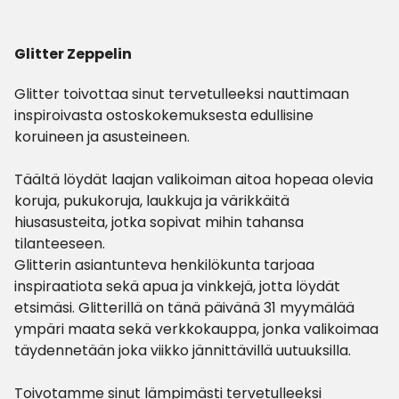
Glitter Zeppelin
Glitter toivottaa sinut tervetulleeksi nauttimaan
inspiroivasta ostoskokemuksesta edullisine
koruineen ja asusteineen.
Täältä löydät laajan valikoiman aitoa hopeaa olevia
koruja, pukukoruja, laukkuja ja värikkäitä
hiusasusteita, jotka sopivat mihin tahansa
tilanteeseen.
Glitterin asiantunteva henkilökunta tarjoaa
inspiraatiota sekä apua ja vinkkejä, jotta löydät
etsimäsi. Glitterillä on tänä päivänä 31 myymälää
ympäri maata sekä verkkokauppa, jonka valikoimaa
täydennetään joka viikko jännittävillä uutuuksilla.
Toivotamme sinut lämpimästi tervetulleeksi