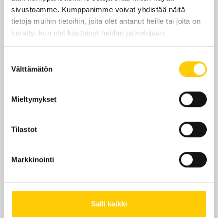
sivustoamme. Kumppanimme voivat yhdistää näitä
su
12–18
tietoja muihin tietoihin, joita olet antanut heille tai joita on
kerätty, kun olet käyttänyt heidän palvelujaan.
Yhteystiedot
Suostumuksen
Glitter.fi
Välttämätön
valinta
zeppelin@glitter.fi
Mieltymykset
0447315465
Tilastot
Markkinointi
Sijainti kauppakeskuksessa
KRS 1
Salli kaikki