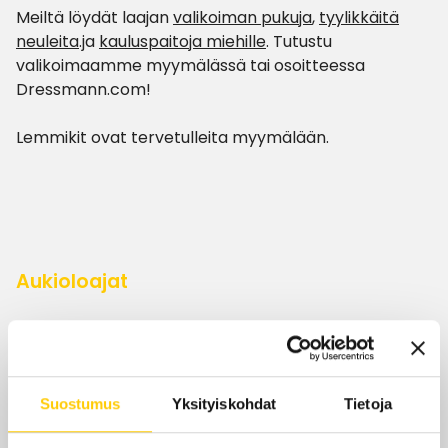
Meiltä löydät laajan
valikoiman pukuja
,
tyylikkäitä
neuleita
.ja
kauluspaitoja miehille
. Tutustu
valikoimaamme myymälässä tai osoitteessa
Dressmann.com!
Lemmikit ovat tervetulleita myymälään.
Aukioloajat
Tänään
10–20
ma-pe
10–20
Suostumus
Yksityiskohdat
Tietoja
la
10–18