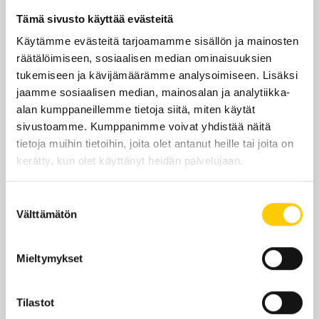
su
12–18
Tämä sivusto käyttää evästeitä
Yhteystiedot
Käytämme evästeitä tarjoamamme sisällön ja mainosten
räätälöimiseen, sosiaalisen median ominaisuuksien
Dressmann.com/fi
tukemiseen ja kävijämäärämme analysoimiseen. Lisäksi
jaamme sosiaalisen median, mainosalan ja analytiikka-
721@dressmann.com
alan kumppaneillemme tietoja siitä, miten käytät
sivustoamme. Kumppanimme voivat yhdistää näitä
+358404876721
tietoja muihin tietoihin, joita olet antanut heille tai joita on
kerätty, kun olet käyttänyt heidän palvelujaan.
Suostumuksen
Välttämätön
valinta
Sijainti kauppakeskuksessa
Mieltymykset
KRS 1
Tilastot
KATSO POHJAKARTALLA