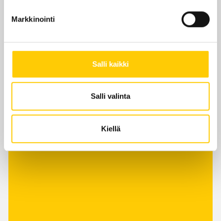
Markkinointi
Edut ja tarjoukset
Salli kaikki
Salli valinta
ALE
Kiellä
Tuotteita jopa -70%