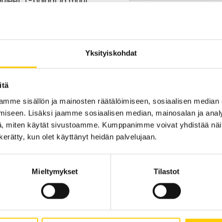
euleet, t-paidat ja muut
joamaan parhaan
momme farkkuja kohtaan.
Sijainti kauppakesku
 Collect -palvelulla
Tervetuloa Carlingsille!
Yksityiskohdat
KRS 1
KATSO POHJAKARTA
itä
mme sisällön ja mainosten räätälöimiseen, sosiaalisen median
iseen. Lisäksi jaamme sosiaalisen median, mainosalan ja analy
, miten käytät sivustoamme. Kumppanimme voivat yhdistää näitä t
n kerätty, kun olet käyttänyt heidän palvelujaan.
Mieltymykset
Tilastot
Tarjouksia ei löytynyt