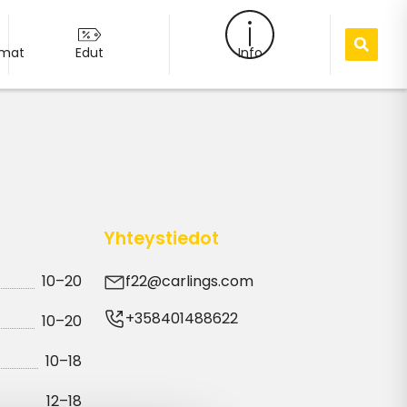
umat
Edut
Info
Yhteystiedot
10–20
f22@carlings.com
+358401488622
10–20
10–18
12–18