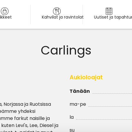
iikkeet
Kahvilat ja ravintolat
Uutiset ja tapaht
Carlings
Aukioloajat
Tänään
 Norjassa ja Ruotsissa
ma-pe
tseämme yhdeksi
la
mme farkut naisille ja
uten Levi's, Lee, Diesel ja
su