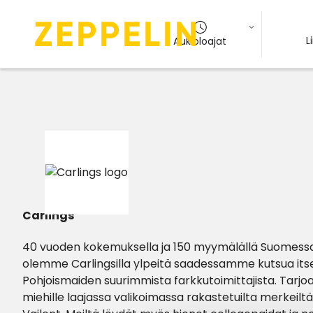
L
Aukioloajat
Carlings
40 vuoden kokemuksella ja 150 myymälällä Suomessa,
olemme Carlingsilla ylpeitä saadessamme kutsua i
Pohjoismaiden suurimmista farkkutoimittajista. Tarjoa
miehille laajassa valikoimassa rakastetuilta merkeiltä k