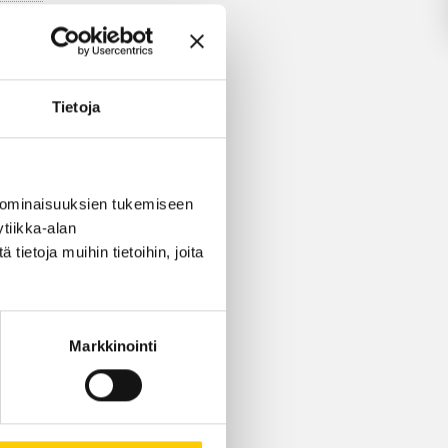
ksessa
Tietoja
LLA
 ominaisuuksien tukemiseen
tiikka-alan
ietoja muihin tietoihin, joita
Markkinointi