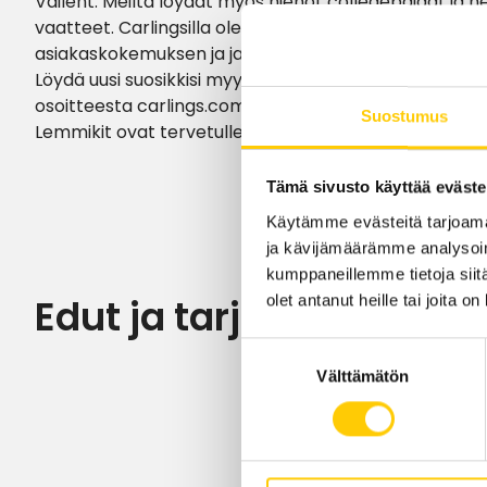
Vailent. Meiltä löydät myös hienot collegepaidat ja n
vaatteet. Carlingsilla olemme sitoutuneet aina tar
asiakaskokemuksen ja jakamaan tietomme ja intohi
Löydä uusi suosikkisi myymälöistämme tai tilaa Click &
osoitteesta carlings.com ja nouda tuote myymälästä. 
Suostumus
Lemmikit ovat tervetulleita myymälään.
Tämä sivusto käyttää eväste
Käytämme evästeitä tarjoama
ja kävijämäärämme analysoim
kumppaneillemme tietoja siitä
olet antanut heille tai joita o
Edut ja tarjoukset
Suostumuksen
Välttämätön
valinta