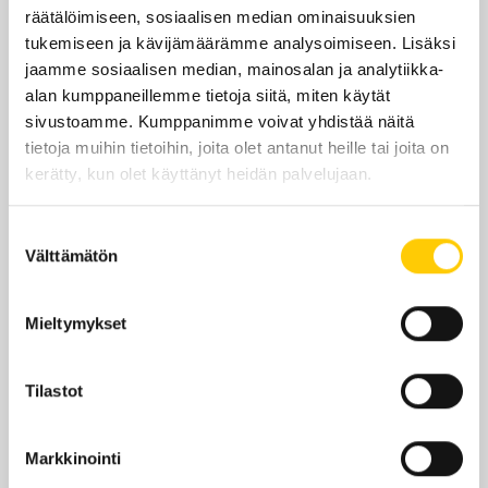
räätälöimiseen, sosiaalisen median ominaisuuksien
tukemiseen ja kävijämäärämme analysoimiseen. Lisäksi
jaamme sosiaalisen median, mainosalan ja analytiikka-
Sijainti kauppakeskuksessa
alan kumppaneillemme tietoja siitä, miten käytät
sivustoamme. Kumppanimme voivat yhdistää näitä
KRS 2
tietoja muihin tietoihin, joita olet antanut heille tai joita on
kerätty, kun olet käyttänyt heidän palvelujaan.
KATSO POHJAKARTALLA
Suostumuksen
Välttämätön
valinta
Edut ja tarjoukset
Mieltymykset
Tilastot
Tarjouksia ei löytynyt
Markkinointi