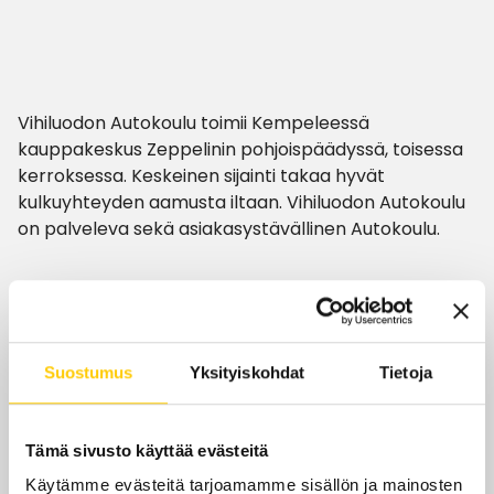
Vihiluodon Autokoulu toimii Kempeleessä
kauppakeskus Zeppelinin pohjoispäädyssä, toisessa
kerroksessa. Keskeinen sijainti takaa hyvät
kulkuyhteyden aamusta iltaan. Vihiluodon Autokoulu
on palveleva sekä asiakasystävällinen Autokoulu.
Aukioloajat
Ei aukioloaikoja tällä hetkellä saatavilla
Suostumus
Yksityiskohdat
Tietoja
Yhteystiedot
Tämä sivusto käyttää evästeitä
35885204177
Käytämme evästeitä tarjoamamme sisällön ja mainosten