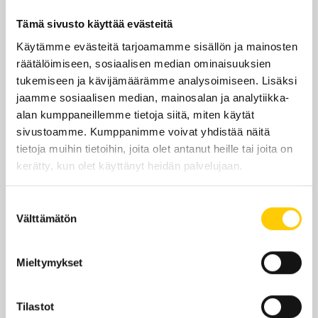
Yhteystiedot
Tämä sivusto käyttää evästeitä
Proagria.fi/proagria-pohjois-suomi
Käytämme evästeitä tarjoamamme sisällön ja mainosten
räätälöimiseen, sosiaalisen median ominaisuuksien
358438266494
tukemiseen ja kävijämäärämme analysoimiseen. Lisäksi
jaamme sosiaalisen median, mainosalan ja analytiikka-
alan kumppaneillemme tietoja siitä, miten käytät
sivustoamme. Kumppanimme voivat yhdistää näitä
tietoja muihin tietoihin, joita olet antanut heille tai joita on
Sijainti kauppakeskuksessa
kerätty, kun olet käyttänyt heidän palvelujaan.
KRS 2
Suostumuksen
Välttämätön
valinta
KATSO POHJAKARTALLA
Mieltymykset
Tilastot