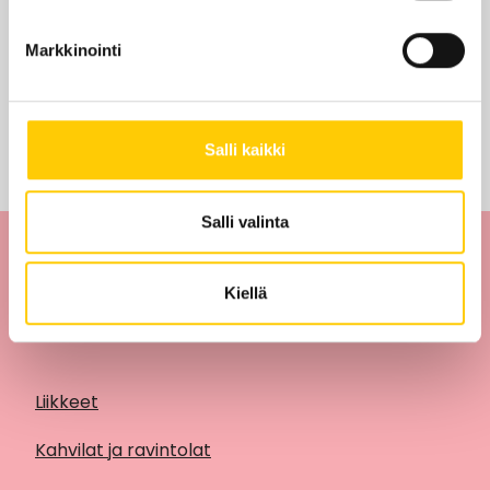
Edut ja tarjoukset
Markkinointi
Tarjouksia ei löytynyt
Salli kaikki
Salli valinta
Kiellä
Liikkeet
Kahvilat ja ravintolat