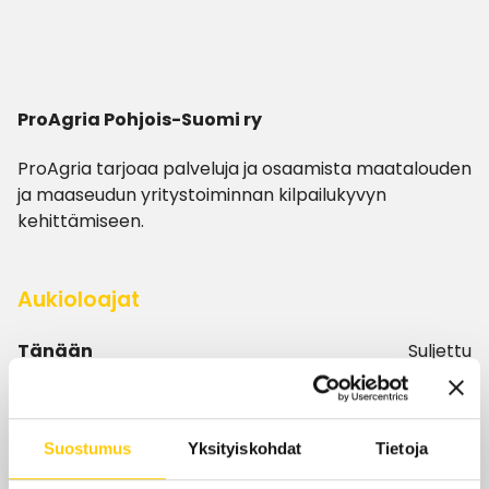
ProAgria Pohjois-Suomi ry
ProAgria tarjoaa palveluja ja osaamista maatalouden
ja maaseudun yritystoiminnan kilpailukyvyn
kehittämiseen.
Aukioloajat
Tänään
Suljettu
ma-pe
Tilauksella
la-su
Suljettu
Suostumus
Yksityiskohdat
Tietoja