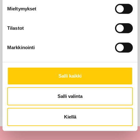
Mieltymykset
KRS 2
Tilastot
KATSO POHJAKARTALLA
Markkinointi
Edut ja tarjoukset
Salli kaikki
Salli valinta
Tarjouksia ei löytynyt
Kiellä