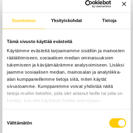
Tänään
Suljettu
Suostumus
Yksityiskohdat
Tietoja
ma-to
9.30–19
pe
9.30–16.30
Tämä sivusto käyttää evästeitä
la-su
Suljettu
Käytämme evästeitä tarjoamamme sisällön ja mainosten
räätälöimiseen, sosiaalisen median ominaisuuksien
Yhteystiedot
tukemiseen ja kävijämäärämme analysoimiseen. Lisäksi
jaamme sosiaalisen median, mainosalan ja analytiikka-
Op.fi/pohjolan
alan kumppaneillemme tietoja siitä, miten käytät
sivustoamme. Kumppanimme voivat yhdistää näitä
+358 100 0500
tietoja muihin tietoihin, joita olet antanut heille tai joita on
kerätty, kun olet käyttänyt heidän palvelujaan.
Suostumuksen
Välttämätön
valinta
Sijainti kauppakeskuksessa