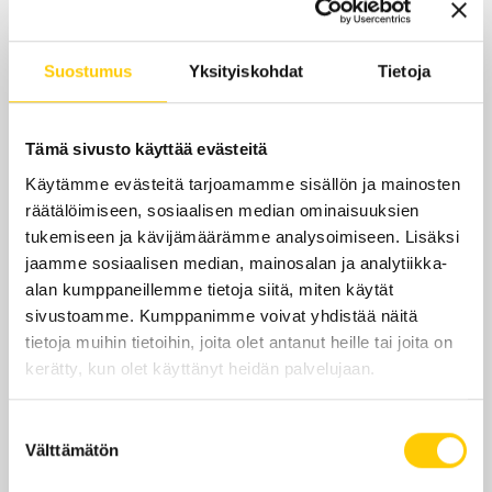
ma-pe
7–21
Suostumus
Yksityiskohdat
Tietoja
la
7–18
su
12–18
Tämä sivusto käyttää evästeitä
Käytämme evästeitä tarjoamamme sisällön ja mainosten
Yhteystiedot
räätälöimiseen, sosiaalisen median ominaisuuksien
tukemiseen ja kävijämäärämme analysoimiseen. Lisäksi
Epicautokoulu.fi/kempele
jaamme sosiaalisen median, mainosalan ja analytiikka-
kempele@epicautokoulu.fi
alan kumppaneillemme tietoja siitä, miten käytät
sivustoamme. Kumppanimme voivat yhdistää näitä
+358105245400
tietoja muihin tietoihin, joita olet antanut heille tai joita on
kerätty, kun olet käyttänyt heidän palvelujaan.
Suostumuksen
Välttämätön
valinta
Sijainti kauppakeskuksessa