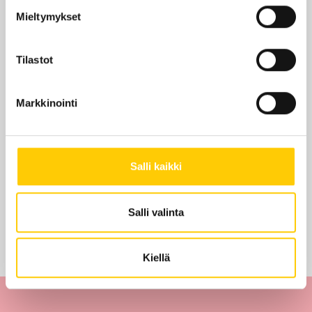
Mieltymykset
KRS 2
Tilastot
KATSO POHJAKARTALLA
Markkinointi
Edut ja tarjoukset
Salli kaikki
Tarjouksia ei löytynyt
Salli valinta
Kiellä