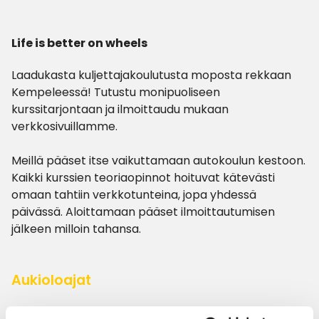
Life is better on wheels
Laadukasta kuljettajakoulutusta moposta rekkaan
Kempeleessä! Tutustu monipuoliseen
kurssitarjontaan ja ilmoittaudu mukaan
verkkosivuillamme.
Meillä pääset itse vaikuttamaan autokoulun kestoon.
Kaikki kurssien teoriaopinnot hoituvat kätevästi
omaan tahtiin verkkotunteina, jopa yhdessä
päivässä. Aloittamaan pääset ilmoittautumisen
jälkeen milloin tahansa.
Aukioloajat
Tänään
7–21