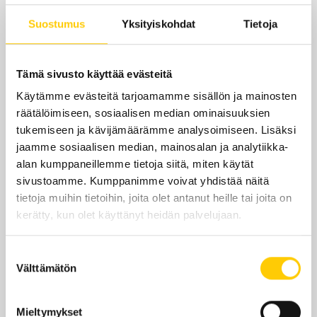
Tänään
Tilauksella
Suostumus
Yksityiskohdat
Tietoja
ma-su
Tilauksella
Tämä sivusto käyttää evästeitä
Yhteystiedot
Käytämme evästeitä tarjoamamme sisällön ja mainosten
Annacarin.fi
räätälöimiseen, sosiaalisen median ominaisuuksien
tukemiseen ja kävijämäärämme analysoimiseen. Lisäksi
karinruusu@gmail.com
jaamme sosiaalisen median, mainosalan ja analytiikka-
alan kumppaneillemme tietoja siitä, miten käytät
358442741775
sivustoamme. Kumppanimme voivat yhdistää näitä
tietoja muihin tietoihin, joita olet antanut heille tai joita on
kerätty, kun olet käyttänyt heidän palvelujaan.
Suostumuksen
Sijainti kauppakeskuksessa
Välttämätön
valinta
KRS 2
Mieltymykset