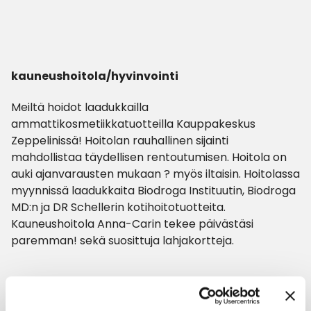
kauneushoitola/hyvinvointi
Meiltä hoidot laadukkailla
ammattikosmetiikkatuotteilla Kauppakeskus
Zeppelinissä! Hoitolan rauhallinen sijainti
mahdollistaa täydellisen rentoutumisen. Hoitola on
auki ajanvarausten mukaan ? myös iltaisin. Hoitolassa
myynnissä laadukkaita Biodroga Instituutin, Biodroga
MD:n ja DR Schellerin kotihoitotuotteita.
Kauneushoitola Anna-Carin tekee päivästäsi
paremman! sekä suosittuja lahjakortteja.
Aukioloajat