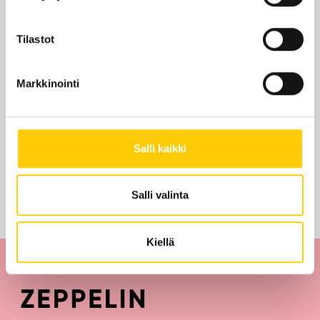
KATSO POHJAKARTALLA
Tilastot
Markkinointi
Edut ja tarjoukset
Salli kaikki
Tarjouksia ei löytynyt
Salli valinta
Kiellä