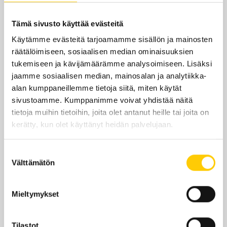
ma-pe
9–19
Tämä sivusto käyttää evästeitä
la
9–18
Käytämme evästeitä tarjoamamme sisällön ja mainosten
räätälöimiseen, sosiaalisen median ominaisuuksien
su
Suljettu
tukemiseen ja kävijämäärämme analysoimiseen. Lisäksi
jaamme sosiaalisen median, mainosalan ja analytiikka-
Poikkeavat aukioloajat
alan kumppaneillemme tietoja siitä, miten käytät
sivustoamme. Kumppanimme voivat yhdistää näitä
31.10.2026
Suljettu
tietoja muihin tietoihin, joita olet antanut heille tai joita on
kerätty, kun olet käyttänyt heidän palvelujaan.
24.12.2026
Suljettu
Suostumuksen
25.12.2026
Suljettu
Välttämätön
valinta
26.12.2026
Suljettu
Mieltymykset
01.01.2027
Suljettu
Yhteystiedot
Tilastot