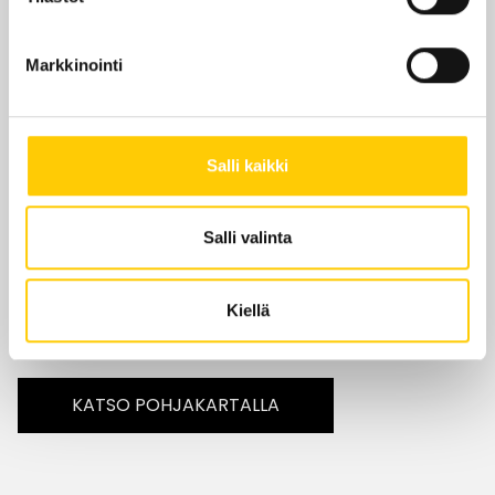
Hairlekiini.fi/parturi-kampaamot/kempele
Markkinointi
zeppelin@hairlekiini.fi
010 327 2040
Salli kaikki
Salli valinta
Sijainti kauppakeskuksessa
Kiellä
KRS 1
KATSO POHJAKARTALLA