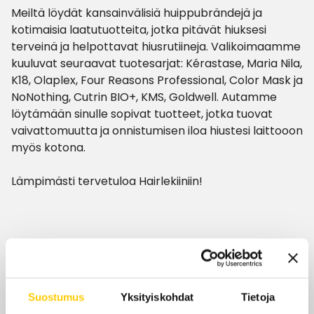
Meiltä löydät kansainvälisiä huippubrändejä ja
kotimaisia laatutuotteita, jotka pitävät hiuksesi
terveinä ja helpottavat hiusrutiineja. Valikoimaamme
kuuluvat seuraavat tuotesarjat: Kérastase, Maria Nila,
K18, Olaplex, Four Reasons Professional, Color Mask ja
NoNothing, Cutrin BIO+, KMS, Goldwell. Autamme
löytämään sinulle sopivat tuotteet, jotka tuovat
vaivattomuutta ja onnistumisen iloa hiustesi laittooon
myös kotona.
Lämpimästi tervetuloa Hairlekiiniin!
Aukioloajat
Tänään
9–19
Suostumus
Yksityiskohdat
Tietoja