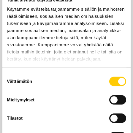
Yhteystiedot
Käytämme evästeitä tarjoamamme sisällön ja mainosten
358201106170
räätälöimiseen, sosiaalisen median ominaisuuksien
tukemiseen ja kävijämäärämme analysoimiseen. Lisäksi
jaamme sosiaalisen median, mainosalan ja analytiikka-
alan kumppaneillemme tietoja siitä, miten käytät
sivustoamme. Kumppanimme voivat yhdistää näitä
Sijainti kauppakeskuksessa
tietoja muihin tietoihin, joita olet antanut heille tai joita on
kerätty, kun olet käyttänyt heidän palvelujaan.
KRS 1
Suostumuksen
KATSO POHJAKARTALLA
Välttämätön
valinta
Mieltymykset
Edut ja tarjoukset
Tilastot