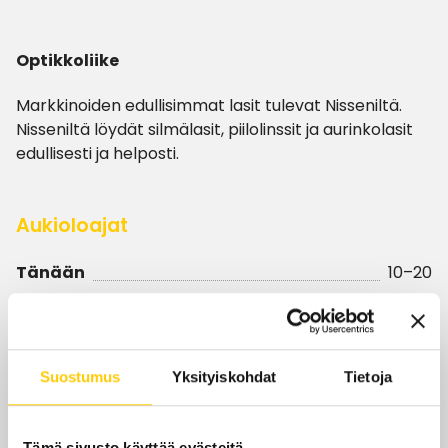
Optikkoliike
Markkinoiden edullisimmat lasit tulevat Nisseniltä.
Nisseniltä löydät silmälasit, piilolinssit ja aurinkolasit
edullisesti ja helposti.
Aukioloajat
Tänään
10–20
ma-pe
10–20
la
10–18
Suostumus
Yksityiskohdat
Tietoja
su
12–18
Tämä sivusto käyttää evästeitä