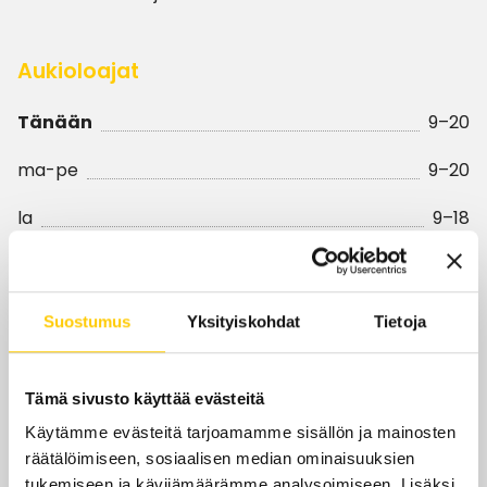
Aukioloajat
Tänään
9–20
ma-pe
9–20
la
9–18
su
12–18
Yhteystiedot
Suostumus
Yksityiskohdat
Tietoja
Zeppelininapteekki.fi
Tämä sivusto käyttää evästeitä
zeppelininapteekki.kempele@apteekit.net
Käytämme evästeitä tarjoamamme sisällön ja mainosten
+358 8 520 4025
räätälöimiseen, sosiaalisen median ominaisuuksien
tukemiseen ja kävijämäärämme analysoimiseen. Lisäksi