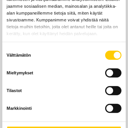
jaamme sosiaalisen median, mainosalan ja analytiikka-
alan kumppaneillemme tietoja siitä, miten käytät
sivustoamme. Kumppanimme voivat yhdistää näitä
tietoja muihin tietoihin, joita olet antanut heille tai joita on
Sijainti kauppakeskuksessa
kerätty, kun olet käyttänyt heidän palvelujaan.
KRS 1
Suostumuksen
Välttämätön
valinta
KATSO POHJAKARTALLA
Mieltymykset
Tilastot
Edut ja tarjoukset
Markkinointi
WALLATON TERVEYSPISTE