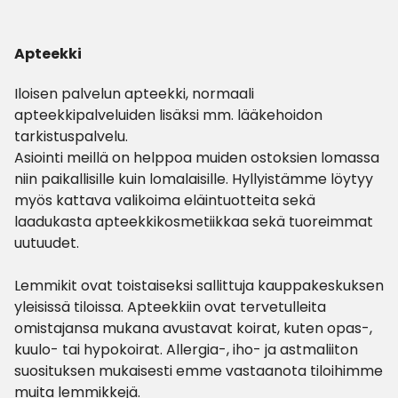
Apteekki
Iloisen palvelun apteekki, normaali
apteekkipalveluiden lisäksi mm. lääkehoidon
tarkistuspalvelu.
Asiointi meillä on helppoa muiden ostoksien lomassa
niin paikallisille kuin lomalaisille. Hyllyistämme löytyy
myös kattava valikoima eläintuotteita sekä
laadukasta apteekkikosmetiikkaa sekä tuoreimmat
uutuudet.
Lemmikit ovat toistaiseksi sallittuja kauppakeskuksen
yleisissä tiloissa. Apteekkiin ovat tervetulleita
omistajansa mukana avustavat koirat, kuten opas-,
kuulo- tai hypokoirat. Allergia-, iho- ja astmaliiton
suosituksen mukaisesti emme vastaanota tiloihimme