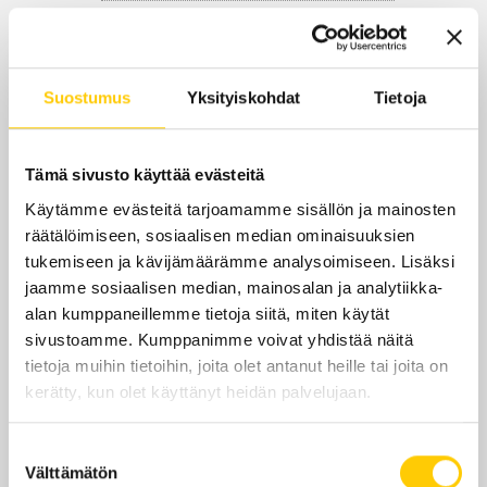
ma-pe
10.30–21
la
11–20
Suostumus
Yksityiskohdat
Tietoja
su
11–19
Tämä sivusto käyttää evästeitä
Yhteystiedot
Käytämme evästeitä tarjoamamme sisällön ja mainosten
räätälöimiseen, sosiaalisen median ominaisuuksien
Itsudemo.fi/kempele
tukemiseen ja kävijämäärämme analysoimiseen. Lisäksi
zeppelin@itsudemo.fi
jaamme sosiaalisen median, mainosalan ja analytiikka-
alan kumppaneillemme tietoja siitä, miten käytät
+358 447600108
sivustoamme. Kumppanimme voivat yhdistää näitä
tietoja muihin tietoihin, joita olet antanut heille tai joita on
kerätty, kun olet käyttänyt heidän palvelujaan.
Suostumuksen
LOUNASLISTA
Välttämätön
valinta