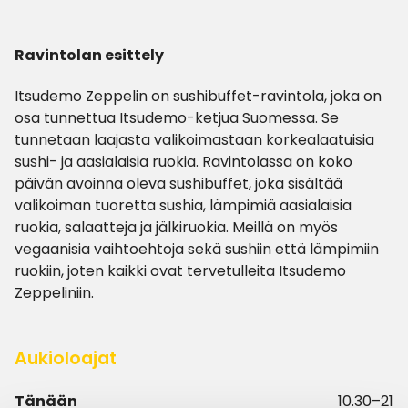
Ravintolan esittely
Itsudemo Zeppelin on sushibuffet-ravintola, joka on
osa tunnettua Itsudemo-ketjua Suomessa. Se
tunnetaan laajasta valikoimastaan ​​korkealaatuisia
sushi- ja aasialaisia ​​ruokia. Ravintolassa on koko
päivän avoinna oleva sushibuffet, joka sisältää
valikoiman tuoretta sushia, lämpimiä aasialaisia ​​
ruokia, salaatteja ja jälkiruokia. Meillä on myös
vegaanisia vaihtoehtoja sekä sushiin että lämpimiin
ruokiin, joten kaikki ovat tervetulleita Itsudemo
Zeppeliniin.
Aukioloajat
Tänään
10.30–21