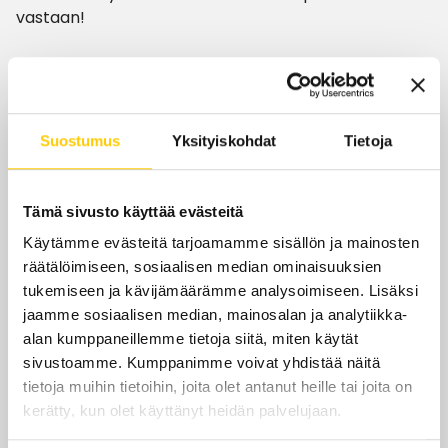
vastaan!
Aukioloajat
Suostumus
Yksityiskohdat
Tietoja
Tänään
9–20
Tämä sivusto käyttää evästeitä
ma-pe
9–20
Käytämme evästeitä tarjoamamme sisällön ja mainosten
räätälöimiseen, sosiaalisen median ominaisuuksien
la
9–18
tukemiseen ja kävijämäärämme analysoimiseen. Lisäksi
su
11–18
jaamme sosiaalisen median, mainosalan ja analytiikka-
alan kumppaneillemme tietoja siitä, miten käytät
Yhteystiedot
sivustoamme. Kumppanimme voivat yhdistää näitä
tietoja muihin tietoihin, joita olet antanut heille tai joita on
Espressohouse.com
kerätty, kun olet käyttänyt heidän palvelujaan.