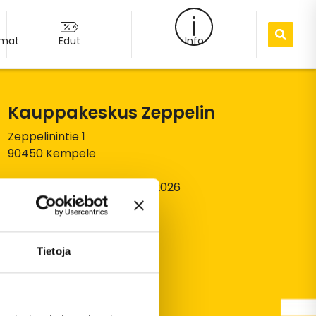
umat
Edut
Info
Kauppakeskus Zeppelin
Zeppelinintie 1
90450 Kempele
© Kauppakeskus Zeppelin 2026
Tietosuojaseloste
Tietoja