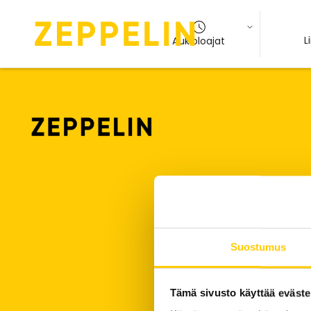
L
Aukioloajat
Suostumus
Tämä sivusto käyttää eväste