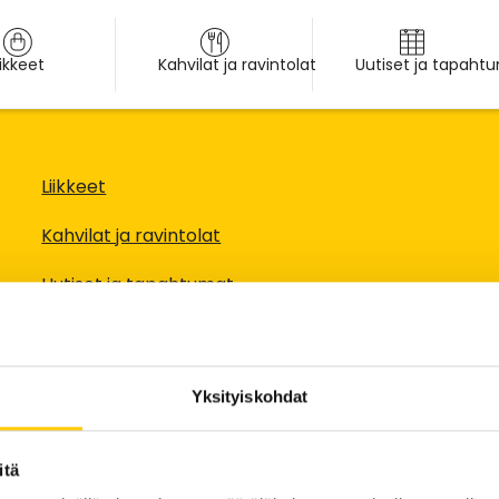
iikkeet
Kahvilat ja ravintolat
Uutiset ja tapaht
Liikkeet
Kahvilat ja ravintolat
Uutiset ja tapahtumat
Edut
Info
Yksityiskohdat
Pohjakartta
itä