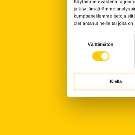
Käytämme evästeitä tarjoama
ja kävijämäärämme analysoim
kumppaneillemme tietoja siitä
olet antanut heille tai joita o
Suostumuksen
Välttämätön
valinta
Kiellä