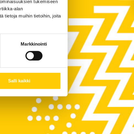
 ominaisuuksien tukemiseen
tiikka-alan
ietoja muihin tietoihin, joita
Markkinointi
Salli kaikki