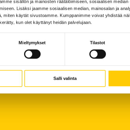
mme sisällön ja mainosten räätälöimiseen, sosiaalisen median
iseen. Lisäksi jaamme sosiaalisen median, mainosalan ja analy
, miten käytät sivustoamme. Kumppanimme voivat yhdistää näitä t
n kerätty, kun olet käyttänyt heidän palvelujaan.
Powered by HyperIn
Mieltymykset
Tilastot
Salli valinta