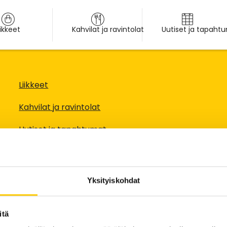
iikkeet
Kahvilat ja ravintolat
Uutiset ja tapaht
Liikkeet
Kahvilat ja ravintolat
Uutiset ja tapahtumat
Edut
Info
Yksityiskohdat
Pohjakartta
itä