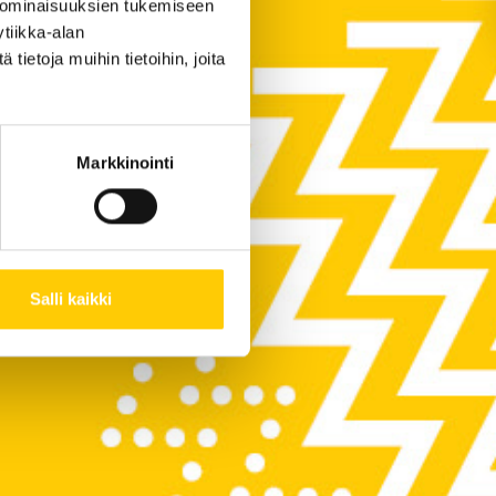
 ominaisuuksien tukemiseen
tiikka-alan
ietoja muihin tietoihin, joita
Markkinointi
Salli kaikki