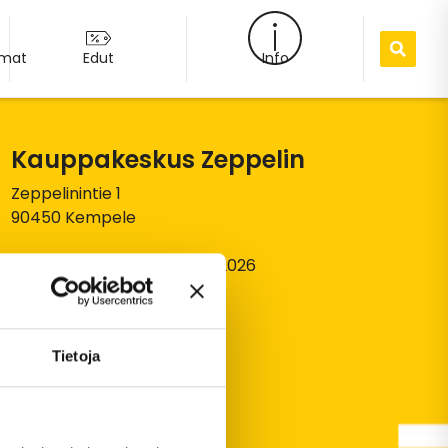
umat
Edut
Info
Kauppakeskus Zeppelin
Zeppelinintie 1
90450 Kempele
© Kauppakeskus Zeppelin 2026
Tietosuojaseloste
Tietoja