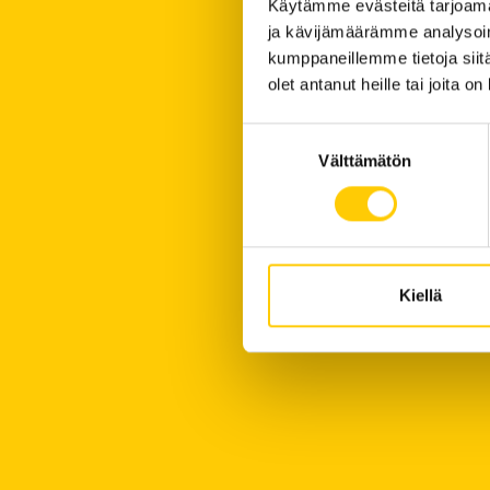
Käytämme evästeitä tarjoama
ja kävijämäärämme analysoim
kumppaneillemme tietoja siitä
olet antanut heille tai joita o
Suostumuksen
Välttämätön
valinta
Kiellä