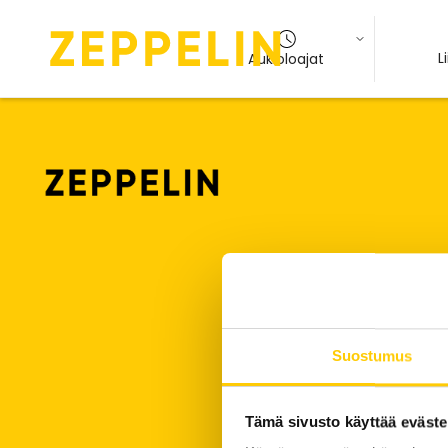
L
Aukioloajat
Suostumus
Tämä sivusto käyttää eväste