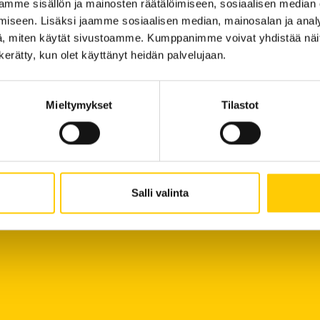
mme sisällön ja mainosten räätälöimiseen, sosiaalisen median
iseen. Lisäksi jaamme sosiaalisen median, mainosalan ja analy
, miten käytät sivustoamme. Kumppanimme voivat yhdistää näitä t
n kerätty, kun olet käyttänyt heidän palvelujaan.
Powered by HyperIn
Mieltymykset
Tilastot
Salli valinta